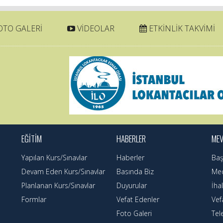
TO GALERİ
VİDEOLAR
ETKİNLİK TAKVİMİ
EĞİTİM
HABERLER
ME
Yapılan Kurs/Sınavlar
Haberler
Baş
Devam Eden Kurs/Sınavlar
Basında Biz
Mec
Planlanan Kurs/Sınavlar
Duyurular
İhal
Formlar
Vefat Edenler
Vef
Foto Galeri
Tel