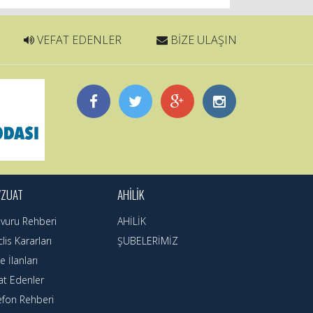
VEFAT EDENLER
BİZE ULAŞIN
VZUAT
AHİLİK
vuru Rehberi
AHİLİK
lis Kararları
ŞUBELERİMİZ
e İlanları
at Edenler
efon Rehberi