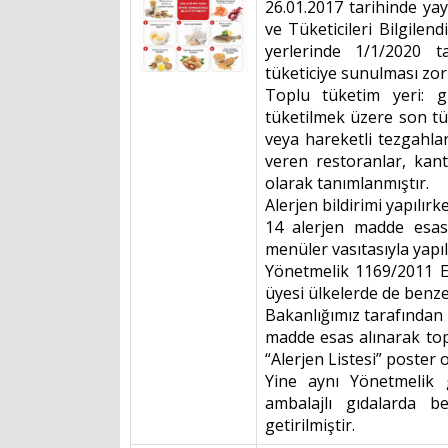
26.01.2017 tarihinde ya
ve Tüketicileri Bilgile
yerlerinde 1/1/2020 ta
tüketiciye sunulması zo
Toplu tüketim yeri: gı
tüketilmek üzere son tü
veya hareketli tezgahla
veren restoranlar, kant
olarak tanımlanmıştır.
Alerjen bildirimi yapılır
14 alerjen madde esas a
menüler vasıtasıyla yapıl
Yönetmelik 1169/2011 EC
üyesi ülkelerde de benze
Bakanlığımız tarafından 
madde esas alınarak to
“Alerjen Listesi” poster 
Yine aynı Yönetmelik g
ambalajlı gıdalarda b
getirilmiştir.