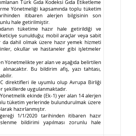
yımlanan Türk Gıda Kodeksi Gıda Etiketleme
ndirme Yönetmeliği kapsamında toplu tüketim
rihinden itibaren alerjen bilgisinin son
runlu ha
le getirilmiştir.
danın tüketime hazır hale getirildiği ve
keticiye sunulduğu; mobil araçlar veya sabit
r da dahil olmak üzere hazır yemek hizmeti
inler, okullar ve hastaneler gibi işletmeler
ken Yönetmelikte yer alan ve aşağıda belirtilen
lınacaktır. Bu bildirim afiş, yazı tahtası,
abilir.
 direktifleri ile uyumlu olup Avrupa Birliği
r şekillerde uygulanmaktadır.
Yönetmelik ekinde (Ek-1) yer alan 14 alerjen
plu tüketim yerlerinde bulundurulmak üzere
olarak hazırlanmıştır.
ereği 1/1/2020 tarihinden itibaren hazır
eslenme bildirimi yapılması zorunlu hale