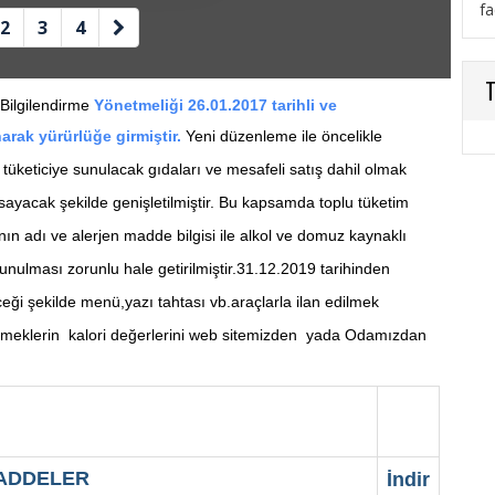
fa
2
3
4
T
 Bilgilendirme
Yönetmeliği 26.01.2017 tarihli ve
rak yürürlüğe girmiştir.
Yeni düzenleme ile öncelikle
tüketiciye sunulacak gıdaları ve mesafeli satış dahil olmak
psayacak şekilde genişletilmiştir. Bu kapsamda toplu tüketim
nın adı ve alerjen madde bilgisi ile alkol ve domuz kaynaklı
 sunulması zorunlu hale getirilmiştir.31.12.2019 tarihinden
eği şekilde menü,yazı tahtası vb.araçlarla ilan edilmek
 yemeklerin kalori değerlerini web sitemizden yada Odamızdan
MADDELER
İndir