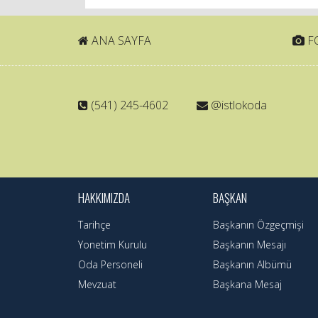
ANA SAYFA
FO
(541) 245-4602
@istlokoda
HAKKIMIZDA
BAŞKAN
Tarihçe
Başkanın Özgeçmişi
Yonetim Kurulu
Başkanın Mesajı
Oda Personeli
Başkanın Albümü
Mevzuat
Başkana Mesaj